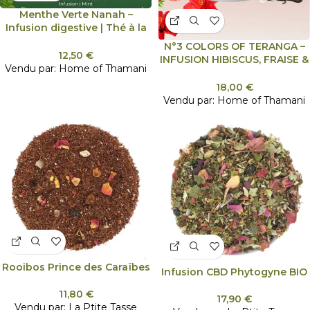
Menthe Verte Nanah –
Infusion digestive | Thé à la
menthe marocain
N°3 COLORS OF TERANGA –
12,50
€
INFUSION HIBISCUS, FRAISE &
Vendu par:
Home of Thamani
VANILLE
18,00
€
Vendu par:
Home of Thamani
Rooibos Prince des Caraïbes
Infusion CBD Phytogyne BIO
11,80
€
17,90
€
Vendu par:
La Ptite Tasse