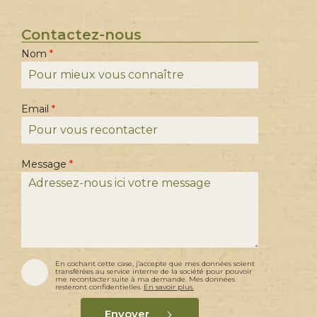
Contactez-nous
Nom
*
*
Email
*
E
m
a
i
l
*
Message
*
A
En cochant cette case, j’accepte que mes données soient
c
transférées au service interne de la société pour pouvoir
c
me recontacter suite à ma demande. Mes données
resteront confidentielles.
En savoir plus.
o
r
d
Envoyer