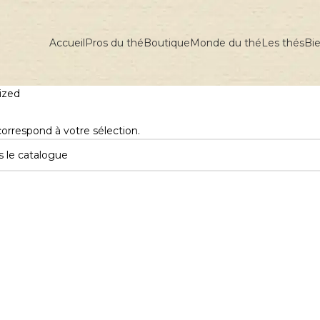
Accueil
Pros du thé
Boutique
Monde du thé
Les thés
Bie
ized
orrespond à votre sélection.