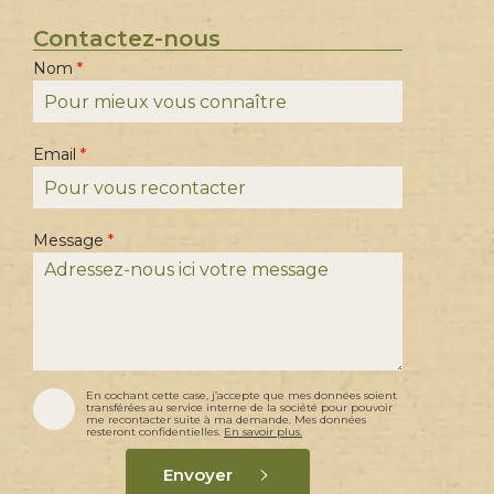
Contactez-nous
Nom
*
Email
*
N
Message
*
o
m
*
M
e
s
s
a
g
e
A
En cochant cette case, j’accepte que mes données soient
c
transférées au service interne de la société pour pouvoir
c
me recontacter suite à ma demande. Mes données
resteront confidentielles.
En savoir plus.
o
r
d
Envoyer
e