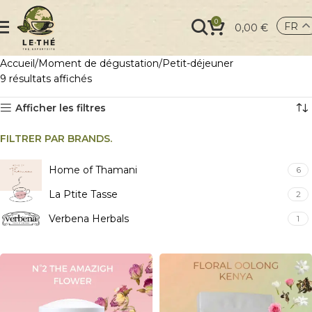
0
FR
0,00
€
Accueil
Moment de dégustation
Petit-déjeuner
9 résultats affichés
Afficher les filtres
FILTRER PAR BRANDS.
Home of Thamani
6
La Ptite Tasse
2
Verbena Herbals
1