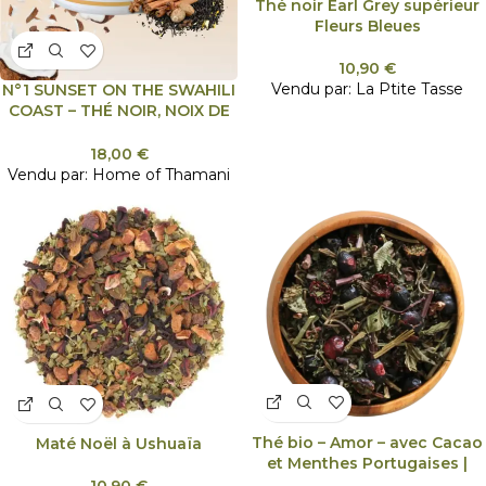
Thé noir Earl Grey supérieur
Fleurs Bleues
10,90
€
Vendu par:
La Ptite Tasse
N°1 SUNSET ON THE SWAHILI
COAST – THÉ NOIR, NOIX DE
COCO, EPICES
18,00
€
Vendu par:
Home of Thamani
Thé bio – Amor – avec Cacao
Maté Noël à Ushuaïa
et Menthes Portugaises |
Faible teneur en théine