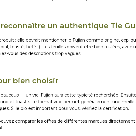
econnaître un authentique Tie Gu
roduit : elle devrait mentionner le Fujian comme origine, expliquer
floral, toasté, lacté...). Les feuilles doivent être bien roulées, av
éfiez-vous des descriptions trop vagues.
our bien choisir
eaucoup — un vrai Fujian aura cette typicité recherchée. Ensuite
 rond et toasté. Le format vrac permet généralement une meille
ues. Si le bio est important pour vous, vérifiez la certification.
s pouvez comparer les offres de différentes marques directement
t.