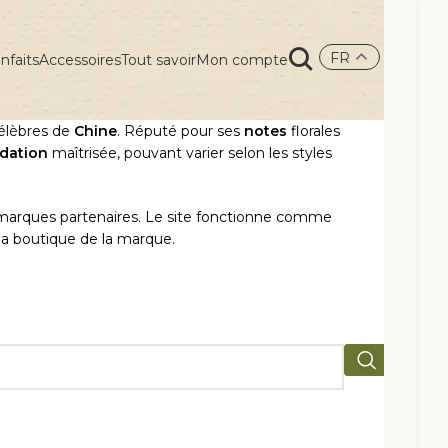
FR
nfaits
Accessoires
Tout savoir
Mon compte
célèbres de
Chine
. Réputé pour ses
notes
florales
dation
maîtrisée, pouvant varier selon les styles
 marques partenaires. Le site fonctionne comme
 la boutique de la marque.