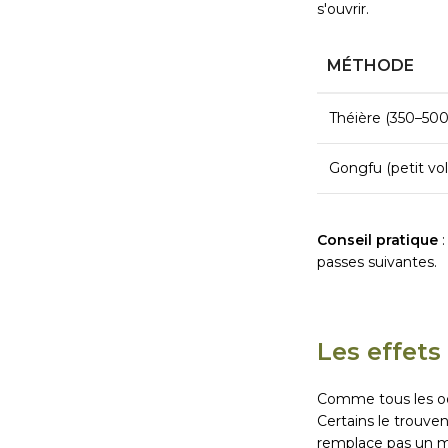
s'ouvrir.
MÉTHODE
Théière (350–500
Gongfu (petit v
Conseil pratique
:
passes suivantes.
Les effets
Comme tous les ool
Certains le trouven
remplace pas un mé