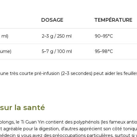
DOSAGE
TEMPÉRATURE
 ml)
2–3 g / 250 ml
90–95°C
olume)
5–7 g / 100 ml
95–98°C
 une très courte pré-infusion (2–3 secondes) peut aider les feuilles
 sur la santé
ongs, le Ti Guan Yin contient des polyphénols (les fameux antiox
t agréable pour la digestion, d'autres apprécient son côté toniqu
decin si vous avez des préoccupations particulières, surtout si v