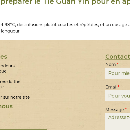
réparer le Tie Guan Yin pour en ap
t 98°C, des infusions plutôt courtes et répétées, et un dosage
a longueur.
ues
Contac
Nom
*
endeurs
que
res du thé
e
oir
Email
*
t
*
*
 sur notre site
nous
Message
*