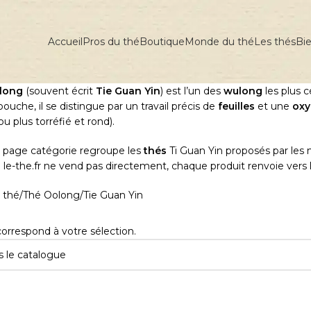
Accueil
Pros du thé
Boutique
Monde du thé
Les thés
Bie
olong
(souvent écrit
Tie Guan Yin
) est l’un des
wulong
les plus 
ouche, il se distingue par un travail précis de
feuilles
et une
oxy
 ou plus torréfié et rond).
e page catégorie regroupe les
thés
Ti Guan Yin proposés par les
: le-the.fr ne vend pas directement, chaque produit renvoie vers
 thé
Thé Oolong
Tie Guan Yin
orrespond à votre sélection.