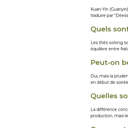
Kuan-Yin (Guanyin)
traduire par “Déess
Quels sont
Les thés oolong so
équilibre entre fra
Peut-on bo
Oui, mais la pruden
en début de soiré
Quelles so
La différence conc
production, mais l