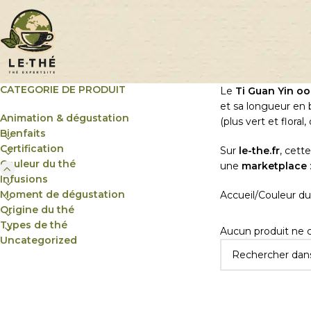
CATEGORIE DE PRODUIT
Le
Ti Guan Yin o
et sa longueur en b
Animation & dégustation
(plus vert et floral,
Bienfaits
Certification
Sur
le-the.fr
, cett
Couleur du thé
une
marketplace
Infusions
Moment de dégustation
Accueil
Couleur du
Origine du thé
Types de thé
Aucun produit ne c
Uncategorized