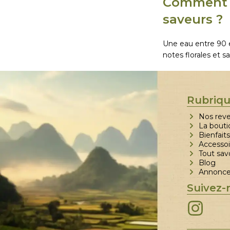
Comment p
saveurs ?
Une eau entre 90 e
notes florales et s
Rubriq
Nos rev
La bouti
Bienfaits
Accessoi
Tout sav
Blog
Annoncer
Suivez-