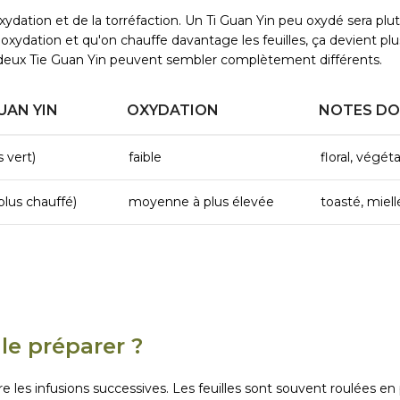
ydation et de la torréfaction. Un Ti Guan Yin peu oxydé sera plutô
 l'oxydation et qu'on chauffe davantage les feuilles, ça devient pl
 deux Tie Guan Yin peuvent sembler complètement différents.
GUAN YIN
OXYDATION
NOTES D
s vert)
faible
floral, végét
(plus chauffé)
moyenne à plus élevée
toasté, miell
e préparer ?
re les infusions successives. Les feuilles sont souvent roulées e