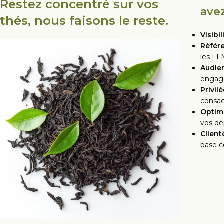
Restez concentré sur vos
avez
thés, nous faisons le reste.
Visibil
Référ
les L
Audien
engagé
Privil
consac
Optim
vos d
Client
base 