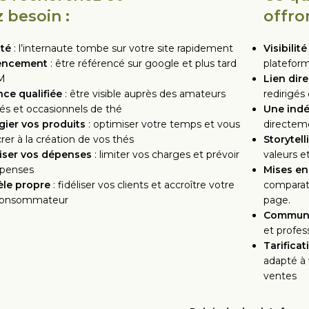
 besoin :
offron
ité
: l’internaute tombe sur votre site rapidement
Visibilité
encement
: être référencé sur google et plus tard
plateform
LM
Lien dir
ce qualifiée
: être visible auprès des amateurs
redirigés
s et occasionnels de thé
Une indé
égier vos produits
: optimiser votre temps et vous
directeme
rer à la création de vos thés
Storytell
iser vos dépenses
: limiter vos charges et prévoir
valeurs e
épenses
Mises en
èle propre
: fidéliser vos clients et accroître votre
comparati
consommateur
page.
Commun
et profes
Tarifica
adapté à 
ventes