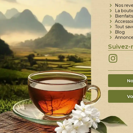
Nos rev
La bouti
Bienfaits
Accessoi
Tout sav
Blog
Annoncer
Suivez-
No
Vo