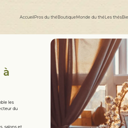
Accueil
Pros du thé
Boutique
Monde du thé
Les thés
Bie
 à
ble les
ecteur du
, salons et