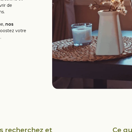
rir de
ns.
ue,
nos
boostez votre
.
s recherchez et
Ce qu