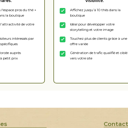
hares.
visibilité.
 l'espace pros du thé +
Affichez jusqu’à 10 thés dans la
ans la boutique
boutique
attractivité de votre
Idéal pour développer votre
storytelling et votre image
isiteurs intéressés par
Touchez plus de clients grâce à une
 spécifiques
offre variée
nforcée auprès
Génération de trafic qualifié et ciblé
à petit prix
vers votre site
scrire
Souscrire
ues
Contac