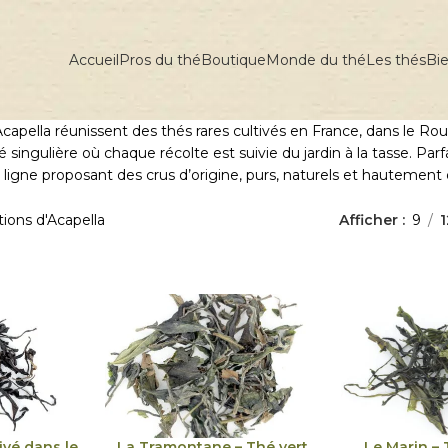
Accueil
Pros du thé
Boutique
Monde du thé
Les thés
Bie
capella réunissent des thés rares cultivés en France, dans le Rouss
singulière où chaque récolte est suivie du jardin à la tasse. Pa
ligne proposant des crus d’origine, purs, naturels et hautement q
tions d'Acapella
Afficher
9
1
ivé dans le
La Tramontane – Thé vert
Le Marin – 