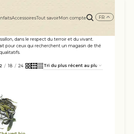
FR
nfaits
Accessoires
Tout savoir
Mon compte
illon, dans le respect du terroir et du vivant.
rfait pour ceux qui recherchent un magasin de thé
ualitatifs.
2
18
24
Thé vert bio