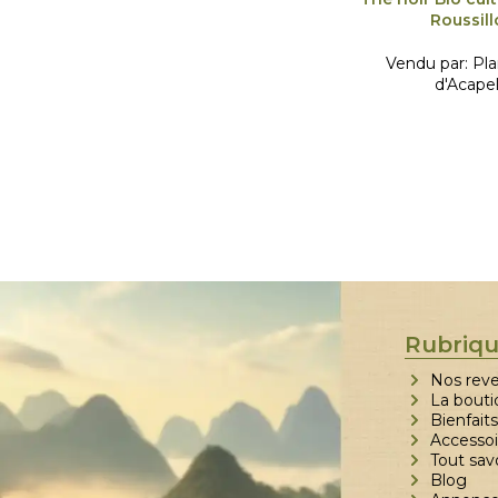
Roussil
Vendu par:
Pla
d'Acapel
Rubriq
Nos rev
La bouti
Bienfaits
Accessoi
Tout sav
Blog