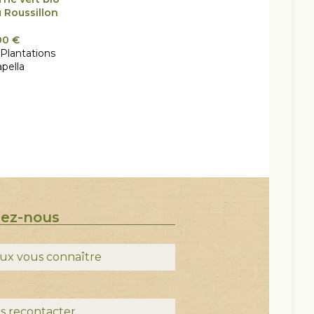
u Roussillon
00
€
Plantations
apella
tez-nous