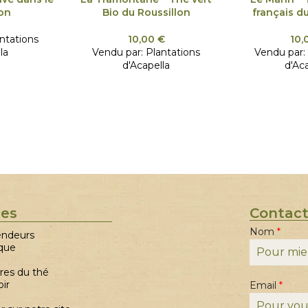
lon
Bio du Roussillon
français d
ntations
10,00
€
10,
la
Vendu par:
Plantations
Vendu par:
d'Acapella
d'Ac
ues
Contac
Nom
*
endeurs
que
res du thé
oir
Email
*