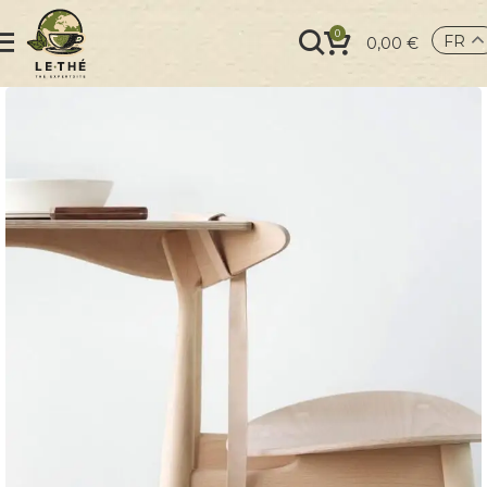
0
FR
0,00
€